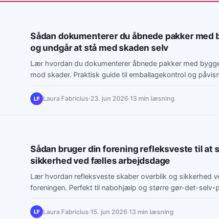
Sådan dokumenterer du åbnede pakker med b
og undgår at stå med skaden selv
Lær hvordan du dokumenterer åbnede pakker med byggema
mod skader. Praktisk guide til emballagekontrol og påvisn
Laura Fabricius
·
23. jun 2026
·
13 min læsning
LF
Sådan bruger din forening refleksveste til at 
sikkerhed ved fælles arbejdsdage
Lær hvordan refleksveste skaber overblik og sikkerhed v
foreningen. Perfekt til nabohjælp og større gør-det-selv-p
Laura Fabricius
·
15. jun 2026
·
13 min læsning
LF