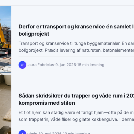
Derfor er transport og kranservice én samlet l
boligprojekt
Transport og kranservice til tunge byggematerialer. Én sam
boligprojekt. Præcis levering af natursten, betonelemente
Laura Fabricius
·
9. jun 2026
·
15 min læsning
LF
Sådan skridsikrer du trapper og våde rum i 20
kompromis med stilen
Et flot hjem kan stadig være et farligt hjem—ofte på de m
som trappetrin, våde fliser og glatte køkkengulve. I denne
admin
·
19. maj 2026
·
10 min læsning
A