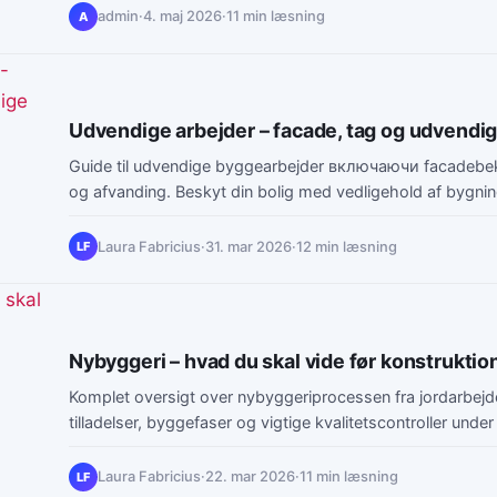
admin
·
4. maj 2026
·
11 min læsning
A
Udvendige arbejder – facade, tag og udvendige
Guide til udvendige byggearbejder включаючи facadebe
og afvanding. Beskyt din bolig med vedligehold af bygnin
Laura Fabricius
·
31. mar 2026
·
12 min læsning
LF
Nybyggeri – hvad du skal vide før konstruktio
Komplet oversigt over nybyggeriprocessen fra jordarbejde 
tilladelser, byggefaser og vigtige kvalitetscontroller und
Laura Fabricius
·
22. mar 2026
·
11 min læsning
LF