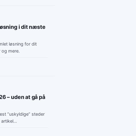
øsning i dit næste
let løsning for dit
r og mere.
26 – uden at gå på
est “uskyldige” steder
 artikel…