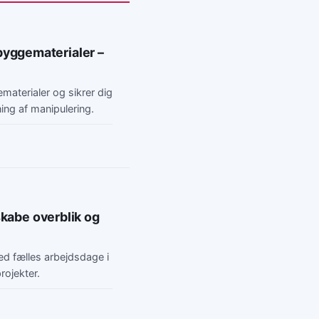
yggematerialer –
terialer og sikrer dig
ing af manipulering.
skabe overblik og
ed fælles arbejdsdage i
rojekter.