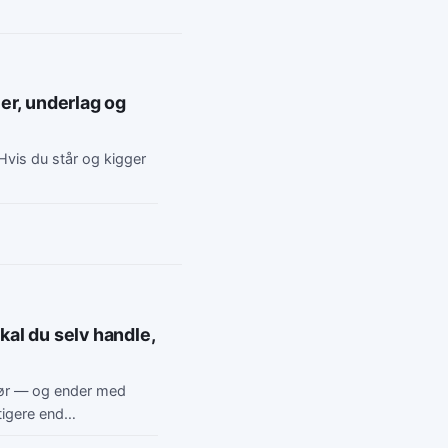
ler, underlag og
Hvis du står og kigger
kal du selv handle,
lør — og ender med
rtigere end…