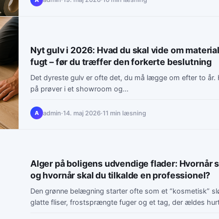
Nyt gulv i 2026: Hvad du skal vide om materia
fugt – før du træffer den forkerte beslutning
Det dyreste gulv er ofte det, du må lægge om efter to år. 
på prøver i et showroom og…
admin
·
14. maj 2026
·
11 min læsning
A
Alger på boligens udvendige flader: Hvornår s
og hvornår skal du tilkalde en professionel?
Den grønne belægning starter ofte som et “kosmetisk” s
glatte fliser, frostsprængte fuger og et tag, der ældes hu