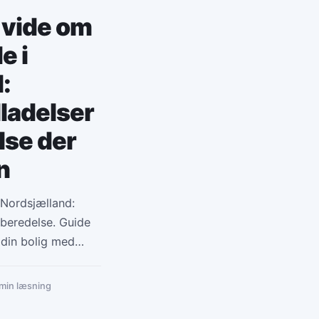
 vide om
e i
:
lladelser
lse der
n
 Nordsjælland:
orberedelse. Guide
 din bolig med
 min læsning