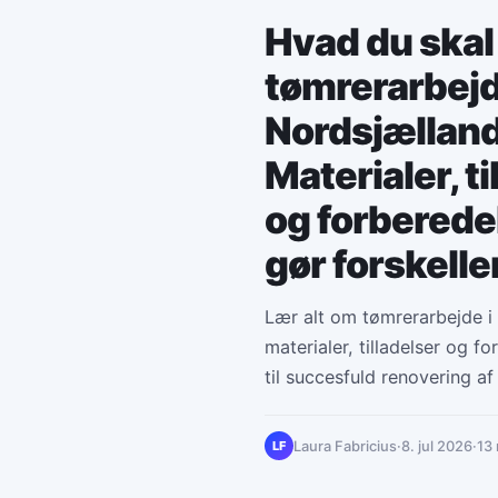
Hvad du skal
tømrerarbejd
Nordsjælland
Materialer, ti
og forberede
gør forskelle
Lær alt om tømrerarbejde i
materialer, tilladelser og f
til succesfuld renovering af
professionelle tips.
Laura Fabricius
·
8. jul 2026
·
13
LF