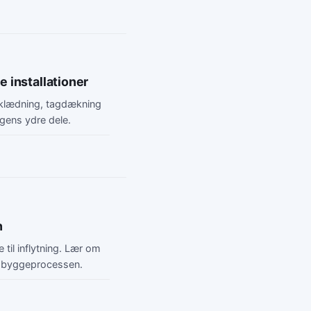
 installationer
klædning, tagdækning
gens ydre dele.
n
til inflytning. Lær om
er byggeprocessen.