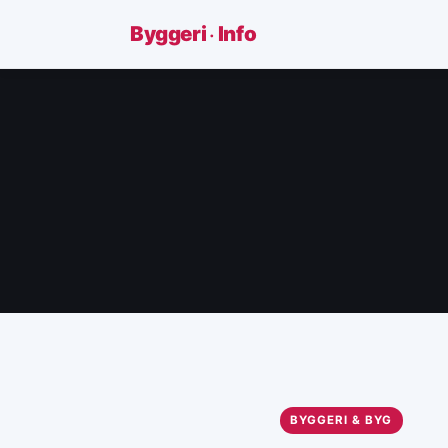
·
Byggeri
Info
BYGGERI & BYG