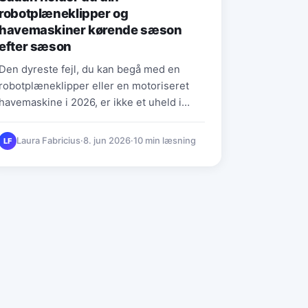
robotplæneklipper og
havemaskiner kørende sæson
efter sæson
Den dyreste fejl, du kan begå med en
robotplæneklipper eller en motoriseret
havemaskine i 2026, er ikke et uheld i…
Laura Fabricius
·
8. jun 2026
·
10 min læsning
LF