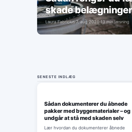
skade belægninge
Laura Fabricius
·
7. aug 2026
·
13 min læsning
SENESTE INDLÆG
BYGGERI & BYG
Sådan dokumenterer du åbnede
pakker med byggematerialer – og
undgår at stå med skaden selv
Lær hvordan du dokumenterer åbnede