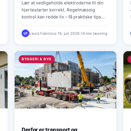
Lær at vedligeholde elektroderne til din
hjertestarter korrekt. Regelmæssig
kontrol kan redde liv – få praktiske tips
her.
Laura Fabricius
·
16. jun 2026
·
14 min læsning
LF
BYGGERI & BYG
Derfor er transport og