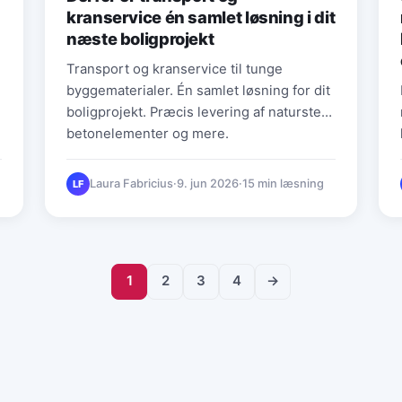
kranservice én samlet løsning i dit
næste boligprojekt
Transport og kranservice til tunge
byggematerialer. Én samlet løsning for dit
boligprojekt. Præcis levering af natursten,
betonelementer og mere.
Laura Fabricius
·
9. jun 2026
·
15 min læsning
LF
1
2
3
4
→