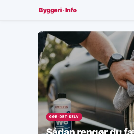
·
Byggeri
Info
GØR-DET-SELV
Sådan rengør du fæl