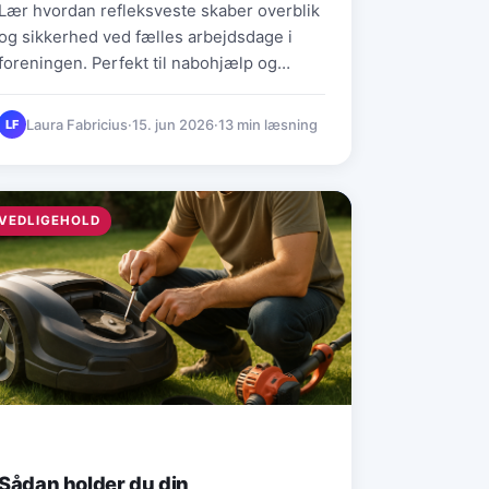
Lær hvordan refleksveste skaber overblik
og sikkerhed ved fælles arbejdsdage i
foreningen. Perfekt til nabohjælp og
større gør-det-selv-projekter.
Laura Fabricius
·
15. jun 2026
·
13 min læsning
LF
VEDLIGEHOLD
Sådan holder du din