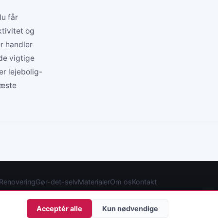
du får
tivitet og
er handler
de vigtige
er lejebolig-
næste
Renovering
Gør-det-selv
Materialer
Om os
Kontakt
Acceptér alle
Kun nødvendige
Privatlivspolitik