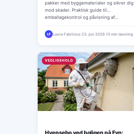
pakker med byggematerialer og sikrer dig
mod skader. Praktisk guide til
emballagekontrol og påvisning af…
Laura Fabricius
·
23. jun 2026
·
13 min læsning
LF
VEDLIGEHOLD
Hvepsebo ved boligen på Fyn: