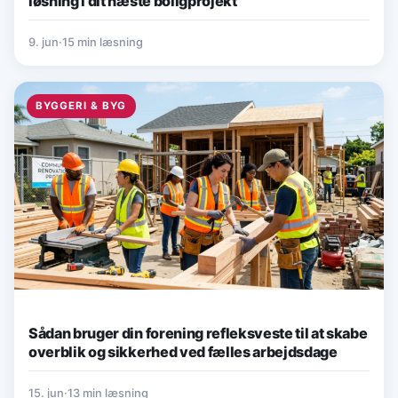
løsning i dit næste boligprojekt
9. jun
·
15 min læsning
BYGGERI & BYG
Sådan bruger din forening refleksveste til at skabe
overblik og sikkerhed ved fælles arbejdsdage
15. jun
·
13 min læsning