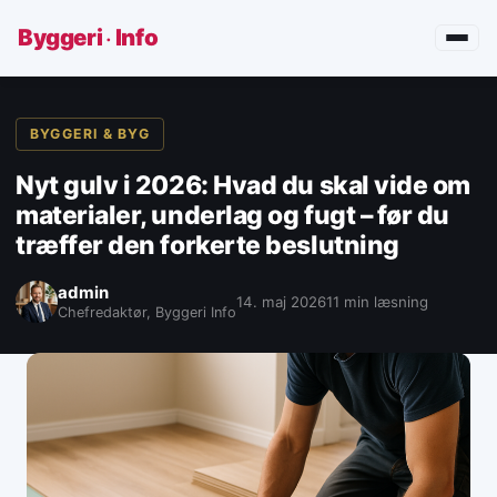
·
Byggeri
Info
BYGGERI & BYG
Nyt gulv i 2026: Hvad du skal vide om
materialer, underlag og fugt – før du
træffer den forkerte beslutning
admin
14. maj 2026
11 min læsning
Chefredaktør, Byggeri Info